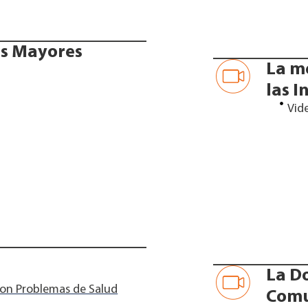
as Mayores
La m
las I
Vid
La D
con Problemas de Salud
Comu