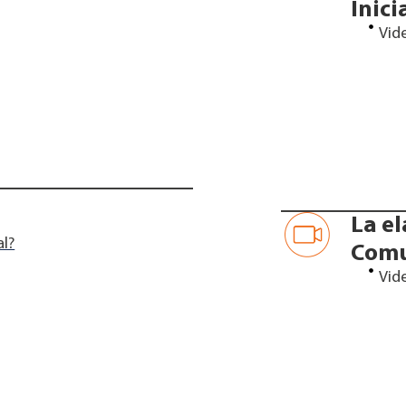
Inici
Vid
La e
al?
Comu
Vid