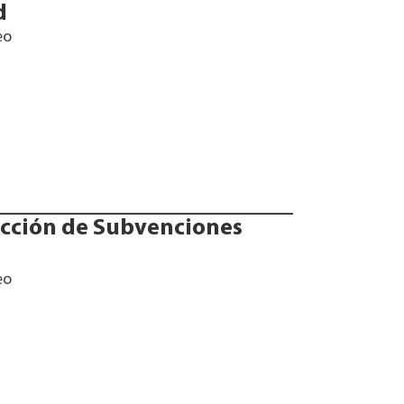
d
eo
cción de Subvenciones
eo