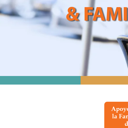
& FAMI
Apoyo
la Fa
d