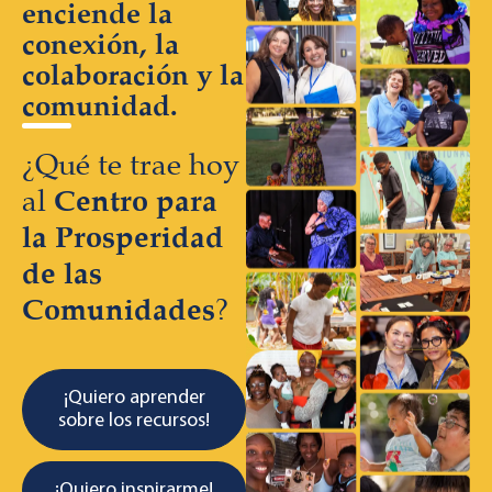
enciende la
conexión, la
colaboración y la
comunidad.
¿Qué te trae hoy
Centro para
al
la Prosperidad
de las
Comunidades
?
¡Quiero aprender
sobre los recursos!
¡Quiero inspirarme!