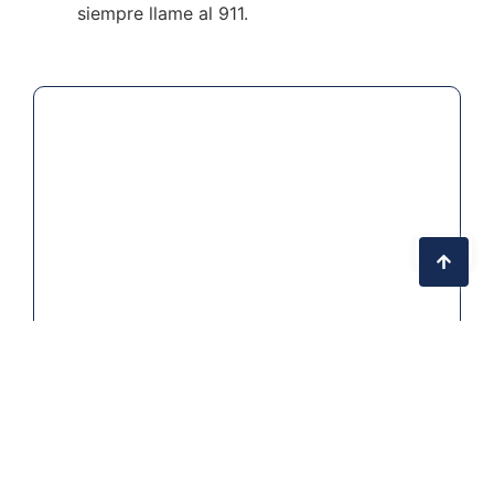
siempre llame al 911.
El Proyecto Trevor
The Trevor Project ofrece servicios y
recursos de intervención en crisis y
prevención del suicidio para jóvenes
LGBTQ+.